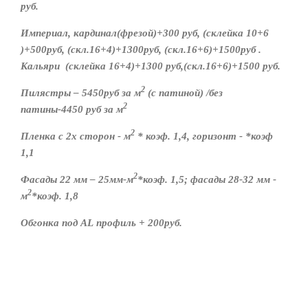
руб.
Империал, кардинал(фрезой)+300 руб, (склейка 10+6
)+500руб, (скл.16+4)+1300руб, (скл.16+6)+1500руб .
Кальяри (склейка 16+4)+1300 руб,(скл.16+6)+1500 руб.
2
Пилястры – 5450руб за м
(с патиной) /без
2
патины-4450 руб за м
2
Пленка с 2х сторон - м
* коэф. 1,4, горизонт - *коэф
1,1
2
Фасады 22 мм – 25мм-м
*коэф. 1,5; фасады 28-
32 мм
-
2
м
*коэф. 1,8
Обгонка под
AL
профиль + 200руб.
Фасады 19 мм +800 руб за кв.м. Бабышки- 100 руб/шт
AL
– 250руб п.м.
Петли -15 руб/шт(пленка, пласт), 30 руб/шт(АГТ)