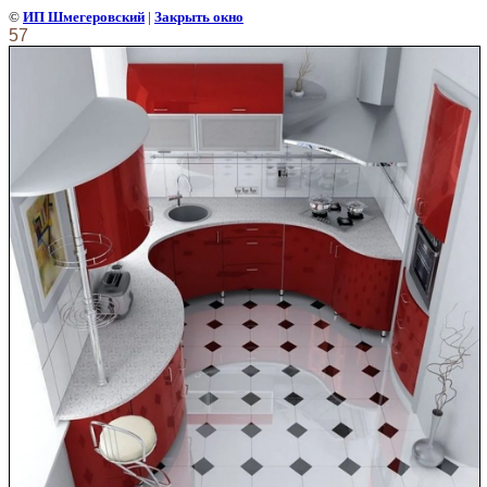
©
ИП Шмегеровский
|
Закрыть окно
57